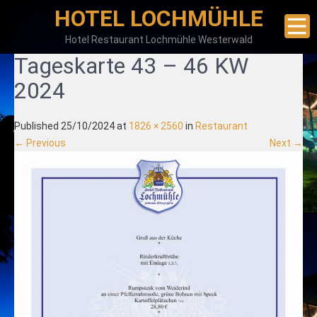
HOTEL LOCHMÜHLE
Hotel Restaurant Lochmühle Westerwald
Tageskarte 43 – 46 KW
2024
Published
25/10/2024
at
1826 × 2560
in
Restaurant
←
Previous
Next
→